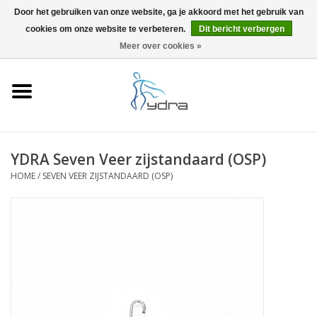
Door het gebruiken van onze website, ga je akkoord met het gebruik van
cookies om onze website te verbeteren.
Dit bericht verbergen
EUR
/
GBP
0 Artikelen - €0,00
Meer over cookies »
Home
Modellen
Waar kopen
YDRA Seven Veer zijstandaard (OSP)
HOME
/
SEVEN VEER ZIJSTANDAARD (OSP)
Info
Accessoires
Blog