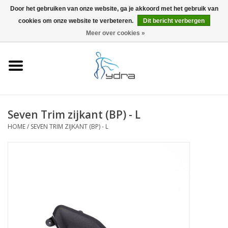
Door het gebruiken van onze website, ga je akkoord met het gebruik van
cookies om onze website te verbeteren.
Dit bericht verbergen
EUR
/
GBP
0 Artikelen - €0,00
Meer over cookies »
Home
Modellen
Waar kopen
Seven Trim zijkant (BP) - L
HOME
/
SEVEN TRIM ZIJKANT (BP) - L
Info
Accessoires
Blog