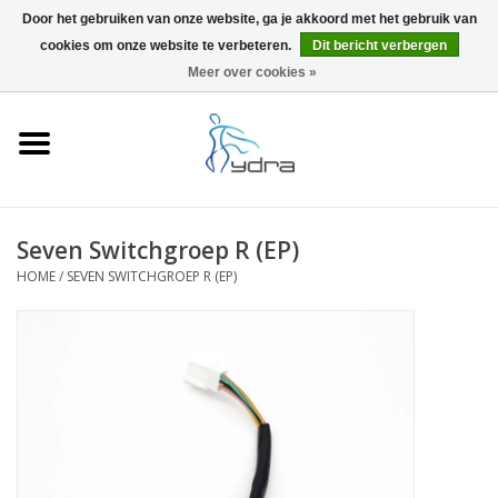
Door het gebruiken van onze website, ga je akkoord met het gebruik van
cookies om onze website te verbeteren.
Dit bericht verbergen
EUR
/
GBP
0 Artikelen - €0,00
Meer over cookies »
Home
Modellen
Waar kopen
Seven Switchgroep R (EP)
HOME
/
SEVEN SWITCHGROEP R (EP)
Info
Accessoires
Blog