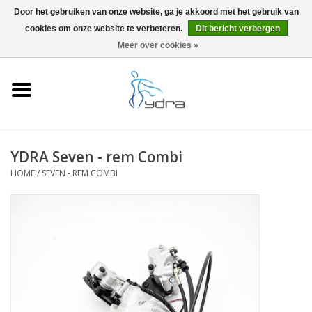
Door het gebruiken van onze website, ga je akkoord met het gebruik van
cookies om onze website te verbeteren.
Dit bericht verbergen
EUR
/
GBP
0 Artikelen - €0,00
Meer over cookies »
Home
Modellen
Waar kopen
YDRA Seven - rem Combi
HOME
/
SEVEN - REM COMBI
Info
Accessoires
Blog