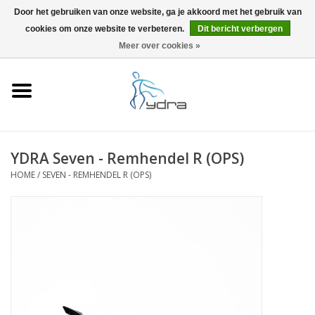
Door het gebruiken van onze website, ga je akkoord met het gebruik van
cookies om onze website te verbeteren.
Dit bericht verbergen
EUR
/
GBP
0 Artikelen - €0,00
Meer over cookies »
Home
Modellen
Waar kopen
YDRA Seven - Remhendel R (OPS)
HOME
/
SEVEN - REMHENDEL R (OPS)
Info
Accessoires
Blog