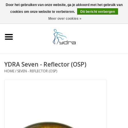
Door het gebruiken van onze website, ga je akkoord met het gebruik van
cookies om onze website te verbeteren.
Dit bericht verbergen
EUR
/
GBP
0 Artikelen - €0,00
Meer over cookies »
Home
Modellen
Waar kopen
YDRA Seven - Reflector (OSP)
HOME
/
SEVEN - REFLECTOR (OSP)
Info
Accessoires
Blog