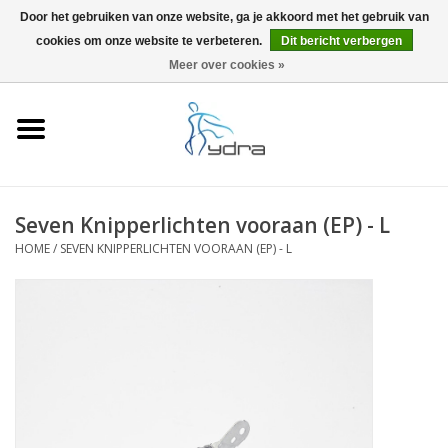
Door het gebruiken van onze website, ga je akkoord met het gebruik van
cookies om onze website te verbeteren.
Dit bericht verbergen
EUR
/
GBP
0 Artikelen - €0,00
Meer over cookies »
Home
Modellen
Waar kopen
Seven Knipperlichten vooraan (EP) - L
HOME
/
SEVEN KNIPPERLICHTEN VOORAAN (EP) - L
Info
Accessoires
Blog