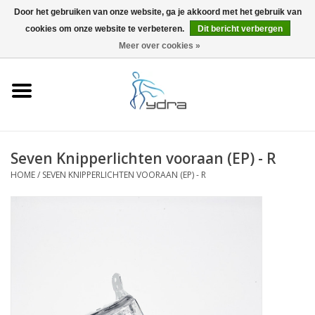
Door het gebruiken van onze website, ga je akkoord met het gebruik van
cookies om onze website te verbeteren.
Dit bericht verbergen
EUR
/
GBP
0 Artikelen - €0,00
Meer over cookies »
Home
Modellen
Waar kopen
Seven Knipperlichten vooraan (EP) - R
HOME
/
SEVEN KNIPPERLICHTEN VOORAAN (EP) - R
Info
Accessoires
Blog