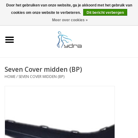
Door het gebruiken van onze website, ga je akkoord met het gebruik van
cookies om onze website te verbeteren.
Dit bericht verbergen
EUR
/
GBP
0 Artikelen - €0,00
Meer over cookies »
Home
Modellen
Waar kopen
Seven Cover midden (BP)
HOME
/
SEVEN COVER MIDDEN (BP)
Info
Accessoires
Blog