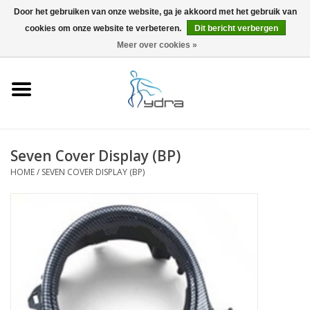
Door het gebruiken van onze website, ga je akkoord met het gebruik van
cookies om onze website te verbeteren.
Dit bericht verbergen
EUR
/
GBP
0 Artikelen - €0,00
Meer over cookies »
Home
Modellen
Waar kopen
Seven Cover Display (BP)
HOME
/
SEVEN COVER DISPLAY (BP)
Info
Accessoires
Blog