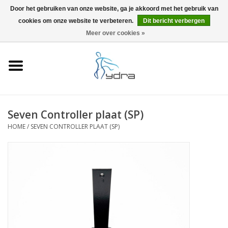
Door het gebruiken van onze website, ga je akkoord met het gebruik van
cookies om onze website te verbeteren.
Dit bericht verbergen
EUR
/
GBP
0 Artikelen - €0,00
Meer over cookies »
Home
Modellen
Waar kopen
Seven Controller plaat (SP)
HOME
/
SEVEN CONTROLLER PLAAT (SP)
Info
Accessoires
Blog