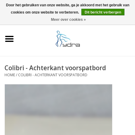
Door het gebruiken van onze website, ga je akkoord met het gebruik van
cookies om onze website te verbeteren.
Dit bericht verbergen
EUR
/
GBP
0 Artikelen - €0,00
Meer over cookies »
Home
Modellen
Waar kopen
Colibri - Achterkant voorspatbord
HOME
/
COLIBRI - ACHTERKANT VOORSPATBORD
Info
Accessoires
Blog