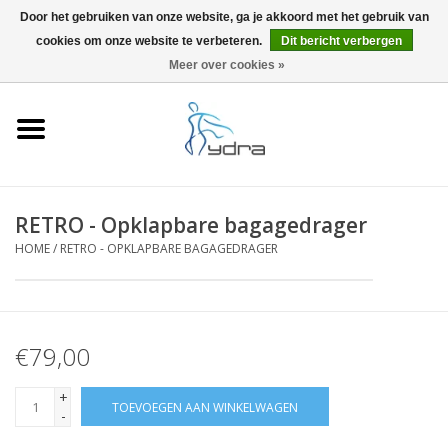
Door het gebruiken van onze website, ga je akkoord met het gebruik van
cookies om onze website te verbeteren.
Dit bericht verbergen
EUR
/
GBP
0 Artikelen - €0,00
Meer over cookies »
Home
Modellen
Waar kopen
RETRO - Opklapbare bagagedrager
HOME
/
RETRO - OPKLAPBARE BAGAGEDRAGER
Info
Accessoires
€79,00
Blog
+
TOEVOEGEN AAN WINKELWAGEN
-