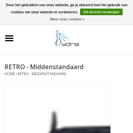
Door het gebruiken van onze website, ga je akkoord met het gebruik van
cookies om onze website te verbeteren.
Dit bericht verbergen
EUR
/
GBP
0 Artikelen - €0,00
Meer over cookies »
Home
Modellen
Waar kopen
RETRO - Middenstandaard
HOME
/
RETRO - MIDDENSTANDAARD
Info
Accessoires
Blog