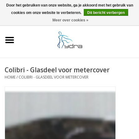
Door het gebruiken van onze website, ga je akkoord met het gebruik van
cookies om onze website te verbeteren.
Dit bericht verbergen
EUR
/
GBP
0 Artikelen - €0,00
Meer over cookies »
Home
Modellen
Waar kopen
Colibri - Glasdeel voor metercover
HOME
/
COLIBRI - GLASDEEL VOOR METERCOVER
Info
Accessoires
Blog