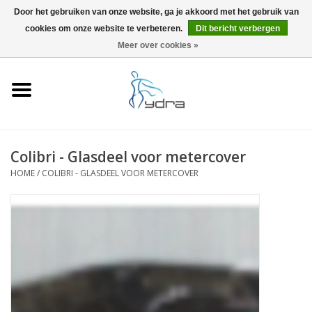
Door het gebruiken van onze website, ga je akkoord met het gebruik van
cookies om onze website te verbeteren.
Dit bericht verbergen
EUR
/
GBP
0 Artikelen - €0,00
Meer over cookies »
Home
Modellen
Waar kopen
Colibri - Glasdeel voor metercover
HOME
/
COLIBRI - GLASDEEL VOOR METERCOVER
Info
Accessoires
Blog