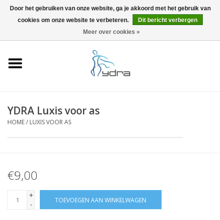
Door het gebruiken van onze website, ga je akkoord met het gebruik van
cookies om onze website te verbeteren.
Dit bericht verbergen
EUR
/
GBP
0 Artikelen - €0,00
Meer over cookies »
Home
Modellen
Waar kopen
YDRA Luxis voor as
HOME
/
LUXIS VOOR AS
Info
Accessoires
€9,00
Blog
+
TOEVOEGEN AAN WINKELWAGEN
-