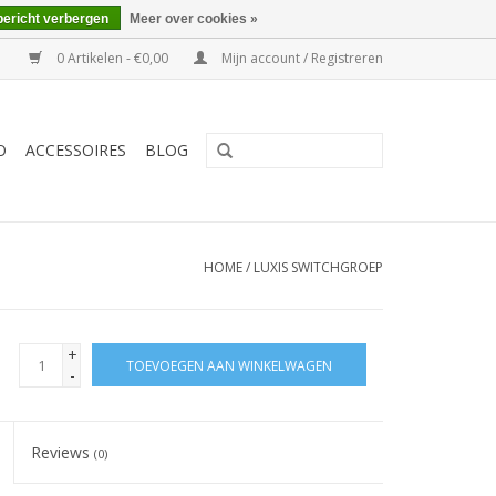
bericht verbergen
Meer over cookies »
0 Artikelen - €0,00
Mijn account / Registreren
O
ACCESSOIRES
BLOG
HOME
/
LUXIS SWITCHGROEP
+
TOEVOEGEN AAN WINKELWAGEN
-
Reviews
(0)