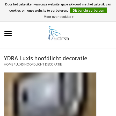
Door het gebruiken van onze website, ga je akkoord met het gebruik van
cookies om onze website te verbeteren.
Dit bericht verbergen
EUR
/
GBP
0 Artikelen - €0,00
Meer over cookies »
Home
Modellen
Waar kopen
YDRA Luxis hoofdlicht decoratie
HOME
/
LUXIS HOOFDLICHT DECORATIE
Info
Accessoires
Blog