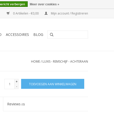
bericht verbergen
Meer over cookies »
0 Artikelen - €0,00
Mijn account / Registreren
O
ACCESSOIRES
BLOG
HOME
/
LUXIS - REMSCHIJF - ACHTERAAN
+
TOEVOEGEN AAN WINKELWAGEN
-
Reviews
(0)