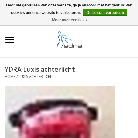
Door het gebruiken van onze website, ga je akkoord met het gebruik van
cookies om onze website te verbeteren.
Dit bericht verbergen
EUR
/
GBP
0 Artikelen - €0,00
Meer over cookies »
Home
Modellen
Waar kopen
YDRA Luxis achterlicht
HOME
/
LUXIS ACHTERLICHT
Info
Accessoires
Blog