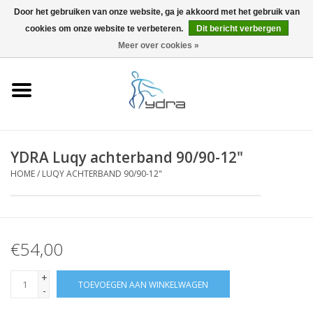
Door het gebruiken van onze website, ga je akkoord met het gebruik van
cookies om onze website te verbeteren.
Dit bericht verbergen
EUR
/
GBP
0 Artikelen - €0,00
Meer over cookies »
Home
Modellen
Waar kopen
YDRA Luqy achterband 90/90-12"
HOME
/
LUQY ACHTERBAND 90/90-12"
Info
Accessoires
€54,00
Blog
+
TOEVOEGEN AAN WINKELWAGEN
-