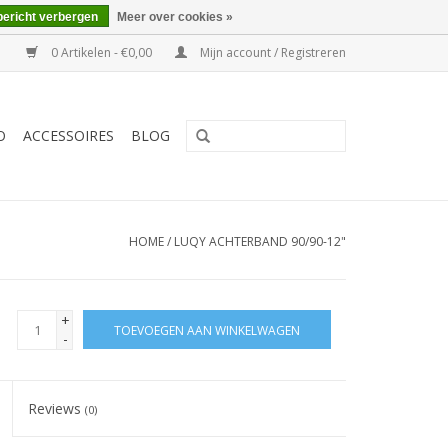
bericht verbergen
Meer over cookies »
0 Artikelen - €0,00
Mijn account / Registreren
O
ACCESSOIRES
BLOG
HOME
/
LUQY ACHTERBAND 90/90-12"
+
TOEVOEGEN AAN WINKELWAGEN
-
Reviews
(0)