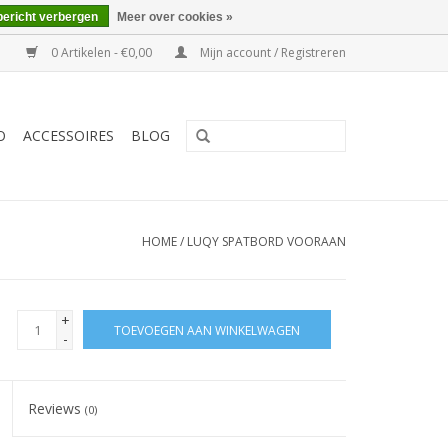
bericht verbergen
Meer over cookies »
0 Artikelen - €0,00
Mijn account / Registreren
O
ACCESSOIRES
BLOG
HOME
/
LUQY SPATBORD VOORAAN
+
TOEVOEGEN AAN WINKELWAGEN
-
Reviews
(0)