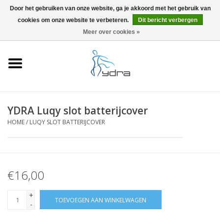
Door het gebruiken van onze website, ga je akkoord met het gebruik van
cookies om onze website te verbeteren.
Dit bericht verbergen
EUR
/
GBP
0 Artikelen - €0,00
Meer over cookies »
Home
Modellen
Waar kopen
YDRA Luqy slot batterijcover
HOME
/
LUQY SLOT BATTERIJCOVER
Info
Accessoires
€16,00
Blog
+
TOEVOEGEN AAN WINKELWAGEN
-