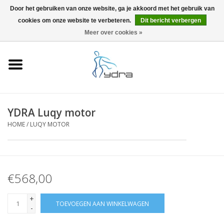
Door het gebruiken van onze website, ga je akkoord met het gebruik van
cookies om onze website te verbeteren.
Dit bericht verbergen
EUR
/
GBP
0 Artikelen - €0,00
Meer over cookies »
Home
Modellen
Waar kopen
YDRA Luqy motor
HOME
/
LUQY MOTOR
Info
Accessoires
€568,00
Blog
+
TOEVOEGEN AAN WINKELWAGEN
-