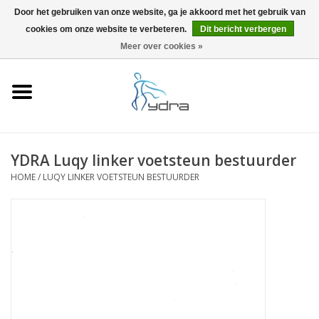
Door het gebruiken van onze website, ga je akkoord met het gebruik van
cookies om onze website te verbeteren.
Dit bericht verbergen
EUR
/
GBP
0 Artikelen - €0,00
Meer over cookies »
Home
Modellen
Waar kopen
YDRA Luqy linker voetsteun bestuurder
HOME
/
LUQY LINKER VOETSTEUN BESTUURDER
Info
Accessoires
Blog