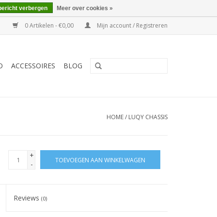
bericht verbergen
Meer over cookies »
0 Artikelen - €0,00
Mijn account / Registreren
O
ACCESSOIRES
BLOG
HOME
/
LUQY CHASSIS
+
TOEVOEGEN AAN WINKELWAGEN
-
Reviews
(0)