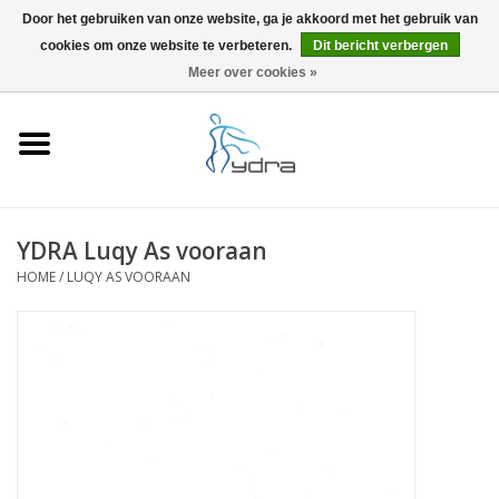
Door het gebruiken van onze website, ga je akkoord met het gebruik van
cookies om onze website te verbeteren.
Dit bericht verbergen
EUR
/
GBP
0 Artikelen - €0,00
Meer over cookies »
Home
Modellen
Waar kopen
YDRA Luqy As vooraan
HOME
/
LUQY AS VOORAAN
Info
Accessoires
Blog