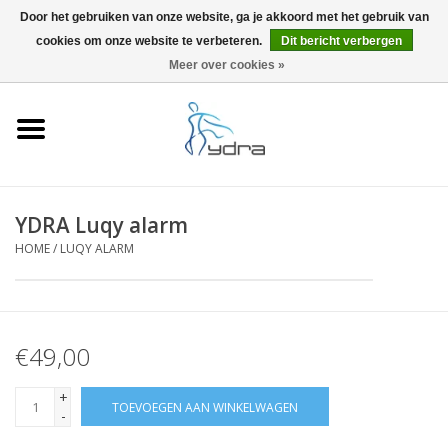
Door het gebruiken van onze website, ga je akkoord met het gebruik van
cookies om onze website te verbeteren.
Dit bericht verbergen
EUR
/
GBP
0 Artikelen - €0,00
Meer over cookies »
Home
Modellen
Waar kopen
YDRA Luqy alarm
HOME
/
LUQY ALARM
Info
Accessoires
€49,00
Blog
+
TOEVOEGEN AAN WINKELWAGEN
-