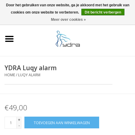
Door het gebruiken van onze website, ga je akkoord met het gebruik van
cookies om onze website te verbeteren.
Dit bericht verbergen
EUR
/
GBP
0 Artikelen - €0,00
Meer over cookies »
Home
Modellen
Waar kopen
YDRA Luqy alarm
HOME
/
LUQY ALARM
Info
Accessoires
€49,00
Blog
+
TOEVOEGEN AAN WINKELWAGEN
-