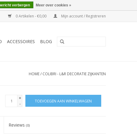
bericht verbergen
Meer over cookies »
0 Artikelen - €0,00
Mijn account / Registreren
O
ACCESSOIRES
BLOG
HOME
/
COLIBRI - L&R DECORATIE ZIJKANTEN
+
TOEVOEGEN AAN WINKELWAGEN
-
Reviews
(0)