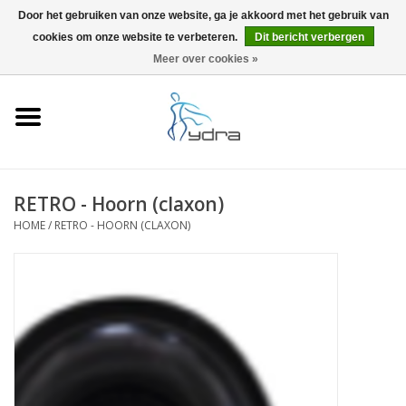
Door het gebruiken van onze website, ga je akkoord met het gebruik van
cookies om onze website te verbeteren.
Dit bericht verbergen
EUR
/
GBP
0 Artikelen - €0,00
Meer over cookies »
Home
Modellen
Waar kopen
RETRO - Hoorn (claxon)
HOME
/
RETRO - HOORN (CLAXON)
Info
Accessoires
Blog