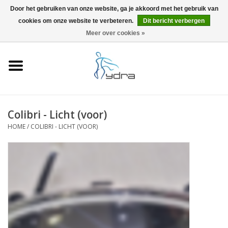
Door het gebruiken van onze website, ga je akkoord met het gebruik van
cookies om onze website te verbeteren.
Dit bericht verbergen
EUR
/
GBP
0 Artikelen - €0,00
Meer over cookies »
Home
Modellen
Waar kopen
Colibri - Licht (voor)
HOME
/
COLIBRI - LICHT (VOOR)
Info
Accessoires
Blog