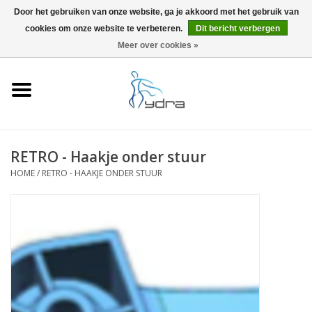
Door het gebruiken van onze website, ga je akkoord met het gebruik van
cookies om onze website te verbeteren.
Dit bericht verbergen
EUR
/
GBP
0 Artikelen - €0,00
Meer over cookies »
Home
Modellen
Waar kopen
RETRO - Haakje onder stuur
HOME
/
RETRO - HAAKJE ONDER STUUR
Info
Accessoires
Blog