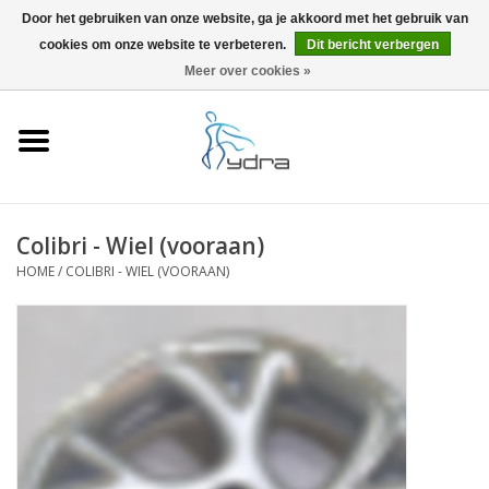
Door het gebruiken van onze website, ga je akkoord met het gebruik van
cookies om onze website te verbeteren.
Dit bericht verbergen
EUR
/
GBP
0 Artikelen - €0,00
Meer over cookies »
Home
Modellen
Waar kopen
Colibri - Wiel (vooraan)
HOME
/
COLIBRI - WIEL (VOORAAN)
Info
Accessoires
Blog