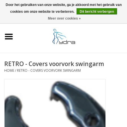
Door het gebruiken van onze website, ga je akkoord met het gebruik van
cookies om onze website te verbeteren.
Dit bericht verbergen
EUR
/
GBP
0 Artikelen - €0,00
Meer over cookies »
Home
Modellen
Waar kopen
RETRO - Covers voorvork swingarm
HOME
/
RETRO - COVERS VOORVORK SWINGARM
Info
Accessoires
Blog