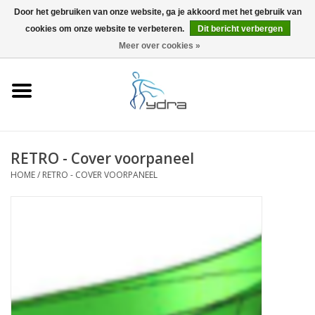
Door het gebruiken van onze website, ga je akkoord met het gebruik van
cookies om onze website te verbeteren.
Dit bericht verbergen
EUR
/
GBP
0 Artikelen - €0,00
Meer over cookies »
Home
Modellen
Waar kopen
RETRO - Cover voorpaneel
HOME
/
RETRO - COVER VOORPANEEL
Info
Accessoires
Blog