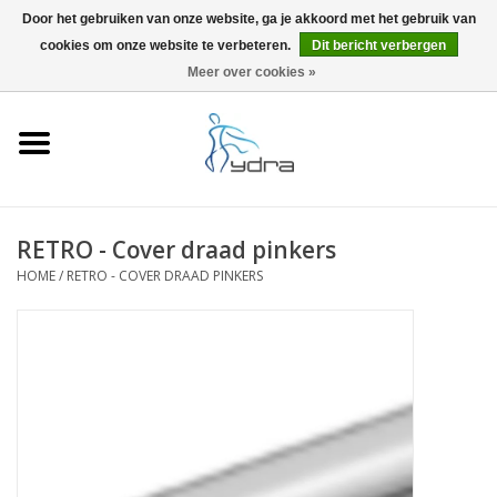
Door het gebruiken van onze website, ga je akkoord met het gebruik van
cookies om onze website te verbeteren.
Dit bericht verbergen
EUR
/
GBP
0 Artikelen - €0,00
Meer over cookies »
Home
Modellen
Waar kopen
RETRO - Cover draad pinkers
HOME
/
RETRO - COVER DRAAD PINKERS
Info
Accessoires
Blog