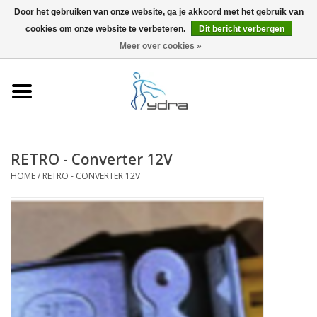
Door het gebruiken van onze website, ga je akkoord met het gebruik van
cookies om onze website te verbeteren.
Dit bericht verbergen
EUR
/
GBP
0 Artikelen - €0,00
Meer over cookies »
Home
Modellen
Waar kopen
RETRO - Converter 12V
HOME
/
RETRO - CONVERTER 12V
Info
Accessoires
Blog