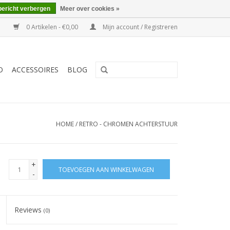
bericht verbergen
Meer over cookies »
0 Artikelen - €0,00
Mijn account / Registreren
O
ACCESSOIRES
BLOG
HOME
/
RETRO - CHROMEN ACHTERSTUUR
+
TOEVOEGEN AAN WINKELWAGEN
-
Reviews
(0)