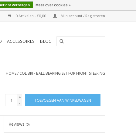
bericht verbergen
Meer over cookies »
0 Artikelen - €0,00
Mijn account / Registreren
O
ACCESSOIRES
BLOG
HOME
/
COLIBRI - BALL BEARING SET FOR FRONT STEERING
+
TOEVOEGEN AAN WINKELWAGEN
-
Reviews
(0)