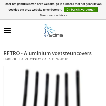
Door het gebruiken van onze website, ga je akkoord met het gebruik van
cookies om onze website te verbeteren.
Dit bericht verbergen
EUR
/
GBP
0 Artikelen - €0,00
Meer over cookies »
Home
Modellen
Waar kopen
RETRO - Aluminium voetsteuncovers
HOME
/
RETRO - ALUMINIUM VOETSTEUNCOVERS
Info
Accessoires
Blog