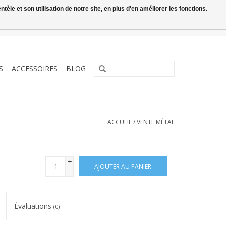
le et son utilisation de notre site, en plus d'en améliorer les fonctions.
0 Articles - €0,00
Mon compte / S'inscrire
S
ACCESSOIRES
BLOG
ACCUEIL
/
VENTE MÉTAL
+
AJOUTER AU PANIER
-
Évaluations
(0)