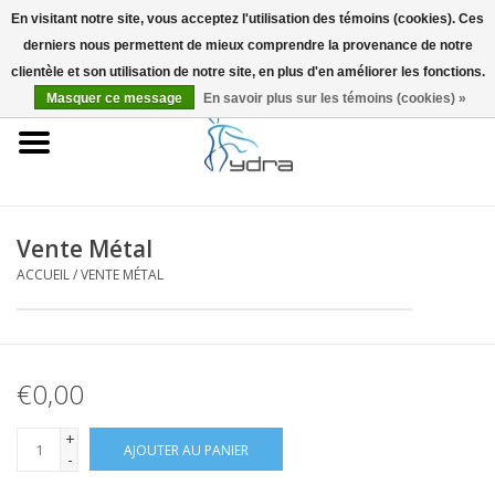
En visitant notre site, vous acceptez l'utilisation des témoins (cookies). Ces
derniers nous permettent de mieux comprendre la provenance de notre
EUR
/
GBP
0 Articles - €0,00
clientèle et son utilisation de notre site, en plus d'en améliorer les fonctions.
Masquer ce message
En savoir plus sur les témoins (cookies) »
Accueil
Modèles
Où acheter
Vente Métal
ACCUEIL
/
VENTE MÉTAL
Infos
Accessoires
€0,00
Blog
+
AJOUTER AU PANIER
-