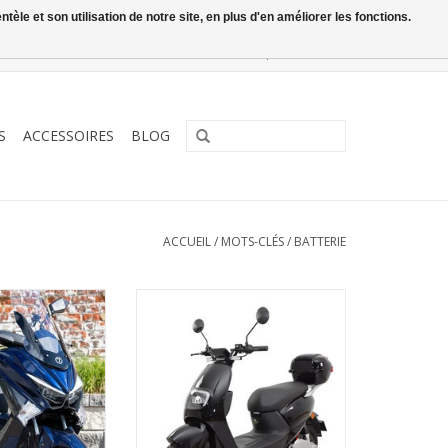
le et son utilisation de notre site, en plus d'en améliorer les fonctions.
0 Articles - €0,00
Mon compte / S'inscrire
S
ACCESSOIRES
BLOG
ACCUEIL
/
MOTS-CLÉS
/
BATTERIE
ur mobility !
Le scooter électrique compact
aux grandes ambitions
AU PANIER
AJOUTER AU PANIER