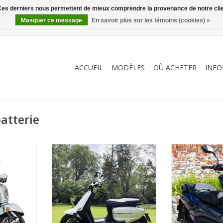
. Ces derniers nous permettent de mieux comprendre la provenance de notre clientè
Masquer ce message
En savoir plus sur les témoins (cookies) »
ACCUEIL
MODÈLES
OÙ ACHETER
INFO
atterie
roues !
Design à l'italienne et
Activate yo
comportement exemplaire
NIER
AJOUTER 
AJOUTER AU PANIER