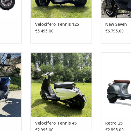
Velocifero Tennis 125
New Seven
€5.495,00
€6.795,00
ue compact
Design à l'italienne et
La liberté 
itions
comportement exemplaire
AJOUTER 
NIER
AJOUTER AU PANIER
Velocifero Tennis 45
Retro 25
€2.995,00
€2.895,00