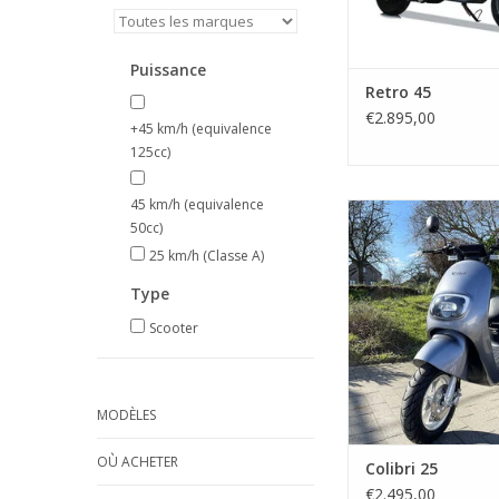
Puissance
Retro 45
€2.895,00
+45 km/h (equivalence
125cc)
45 km/h (equivalence
Le scooter électriq
50cc)
aux grandes amb
25 km/h (Classe A)
AJOUTER AU PA
Type
Scooter
MODÈLES
OÙ ACHETER
Colibri 25
€2.495,00