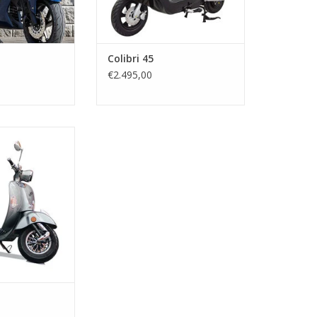
Colibri 45
€2.495,00
sur 2 roues !
AU PANIER