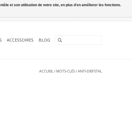
le et son utilisation de notre site, en plus d'en améliorer les fonctions.
0 Articles - €0,00
Mon compte / S'inscrire
S
ACCESSOIRES
BLOG
ACCUEIL
/
MOTS-CLÉS
/
ANTI-DIEFSTAL