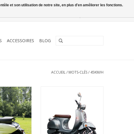
le et son utilisation de notre site, en plus d'en améliorer les fonctions.
0 Articles - €0,00
Mon compte / S'inscrire
S
ACCESSOIRES
BLOG
ACCUEIL
/
MOTS-CLÉS
/
45KM/H
italienne et
La liberté sur 2 roues !
t exemplaire
AJOUTER AU PANIER
AU PANIER