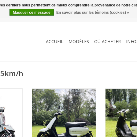
. Ces derniers nous permettent de mieux comprendre la provenance de notre clientè
Masquer ce message
En savoir plus sur les témoins (cookies) »
ACCUEIL
MODÈLES
OÙ ACHETER
INFO
 45km/h
roues !
Design à l'italienne et
Design à l'
comportement exemplaire
comportemen
NIER
AJOUTER AU PANIER
AJOUTER 