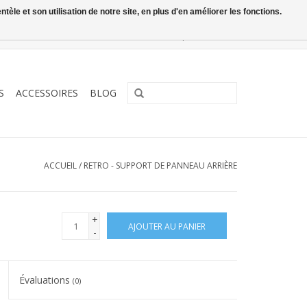
le et son utilisation de notre site, en plus d'en améliorer les fonctions.
0 Articles - €0,00
Mon compte / S'inscrire
S
ACCESSOIRES
BLOG
ACCUEIL
/
RETRO - SUPPORT DE PANNEAU ARRIÈRE
+
AJOUTER AU PANIER
-
Évaluations
(0)