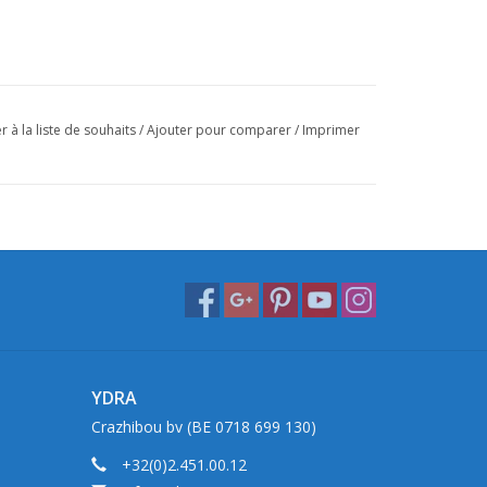
r à la liste de souhaits
/
Ajouter pour comparer
/
Imprimer
YDRA
Crazhibou bv (BE 0718 699 130)
+32(0)2.451.00.12