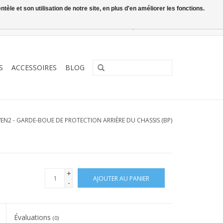
le et son utilisation de notre site, en plus d'en améliorer les fonctions.
0 Articles - €0,00
Mon compte / S'inscrire
S
ACCESSOIRES
BLOG
VEN2 - GARDE-BOUE DE PROTECTION ARRIÈRE DU CHASSIS (BP)
+
AJOUTER AU PANIER
-
Évaluations
(0)